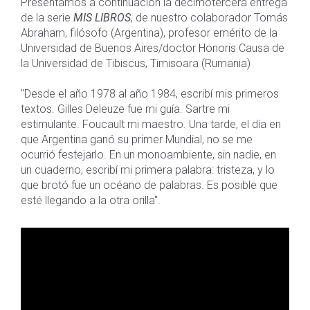
Presentamos a continuación la decimotercera entrega
de la serie
MIS LIBROS
, de nuestro colaborador Tomás
Abraham, filósofo (Argentina), profesor emérito de la
Universidad de Buenos Aires/doctor Honoris Causa de
la Universidad de Tibiscus, Timisoara (Rumania)
"Desde el año 1978 al año 1984, escribí mis primeros
textos. Gilles Deleuze fue mi guía. Sartre mi
estimulante. Foucault mi maestro. Una tarde, el día en
que Argentina ganó su primer Mundial, no se me
ocurrió festejarlo. En un monoambiente, sin nadie, en
un cuaderno, escribí mi primera palabra: tristeza, y lo
que brotó fue un océano de palabras. Es posible que
esté llegando a la otra orilla".