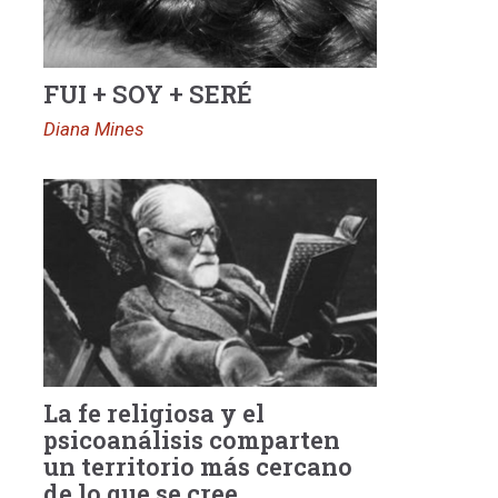
FUI + SOY + SERÉ
Diana Mines
La fe religiosa y el
psicoanálisis comparten
un territorio más cercano
de lo que se cree