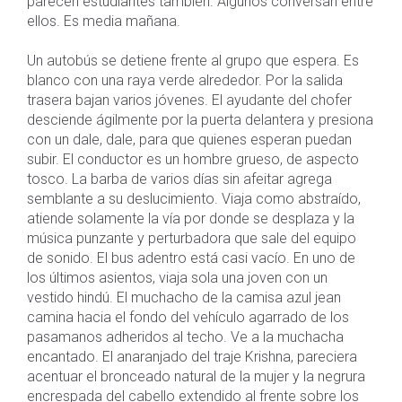
parecen estudiantes también. Algunos conversan entre
ellos. Es media mañana.
Un autobús se detiene frente al grupo que espera. Es
blanco con una raya verde alrededor. Por la salida
trasera bajan varios jóvenes. El ayudante del chofer
desciende ágilmente por la puerta delantera y presiona
con un dale, dale, para que quienes esperan puedan
subir. El conductor es un hombre grueso, de aspecto
tosco. La barba de varios días sin afeitar agrega
semblante a su deslucimiento. Viaja como abstraído,
atiende solamente la vía por donde se desplaza y la
música punzante y perturbadora que sale del equipo
de sonido. El bus adentro está casi vacío. En uno de
los últimos asientos, viaja sola una joven con un
vestido hindú. El muchacho de la camisa azul jean
camina hacia el fondo del vehículo agarrado de los
pasamanos adheridos al techo. Ve a la muchacha
encantado. El anaranjado del traje Krishna, pareciera
acentuar el bronceado natural de la mujer y la negrura
encrespada del cabello extendido al frente sobre los