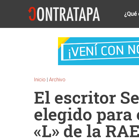
¿Qué 
Inicio
|
Archivo
El escritor S
elegido para 
«L» de la RA