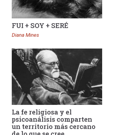
FUI + SOY + SERÉ
Diana Mines
La fe religiosa y el
psicoanálisis comparten
un territorio más cercano
de lo que se cree