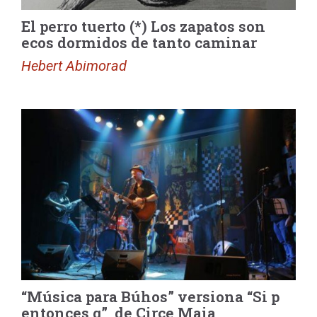
El perro tuerto (*) Los zapatos son
ecos dormidos de tanto caminar
Hebert Abimorad
“Música para Búhos” versiona “Si p
entonces q”, de Circe Maia