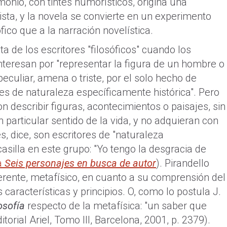
monio, con tintes humorísticos, origina una
sta, y la novela se convierte en un experimento
ico que a la narración novelística.
sta de los escritores "filosóficos" cuando los
 interesan por "representar la figura de un hombre o
eculiar, amena o triste, por el solo hecho de
res de naturaleza específicamente histórica". Pero
 describir figuras, acontecimientos o paisajes, sin
 particular sentido de la vida, y no adquieran con
es, dice, son escritores de "naturaleza
casilla en este grupo: "Yo tengo la desgracia de
a
Seis personajes en busca de autor
). Pirandello
iferente, metafísico, en cuanto a su comprensión del
características y principios. O, como lo postula J.
osofía
respecto de la metafísica: "un saber que
itorial Ariel, Tomo III, Barcelona, 2001, p. 2379).