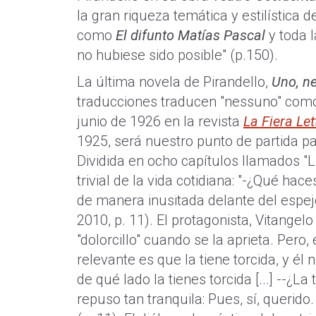
la gran riqueza temática y estilística d
como
El difunto Matías Pascal
y toda l
no hubiese sido posible" (p.150).
La última novela de Pirandello,
Uno, n
traducciones traducen "nessuno" como 
junio de 1926 en la revista
La Fiera Let
1925, será nuestro punto de partida p
Dividida en ocho capítulos llamados "L
trivial de la vida cotidiana: "-¿Qué h
de manera inusitada delante del espejo
2010, p. 11). El protagonista, Vitange
"dolorcillo" cuando se la aprieta. Pero, e
relevante es que la tiene torcida, y él
de qué lado la tienes torcida [...] --¿L
repuso tan tranquila: Pues, sí, querido.