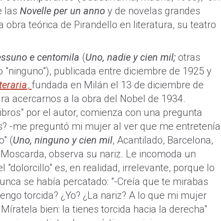
e las
Novelle per un anno
y de novelas grandes
a obra teórica de Pirandello en literatura, su teatro
essuno e centomila
(
Uno, nadie y cien mil;
otras
"ninguno"), publicada entre diciembre de 1925 y
teraria
,
fundada en Milán el 13 de diciembre de
ara acercarnos a la obra del Nobel de 1934.
ibros" por el autor, comienza con una pregunta
aces? -me preguntó mi mujer al ver que me entretenía
" (
Uno, ninguno y cien mil
, Acantilado, Barcelona,
lo Moscarda, observa su nariz. Le incomoda un
l "dolorcillo" es, en realidad, irrelevante, porque lo
 nunca se había percatado: "-Creía que te mirabas
a tengo torcida? ¿Yo? ¿La nariz? A lo que mi mujer
 Míratela bien: la tienes torcida hacia la derecha"