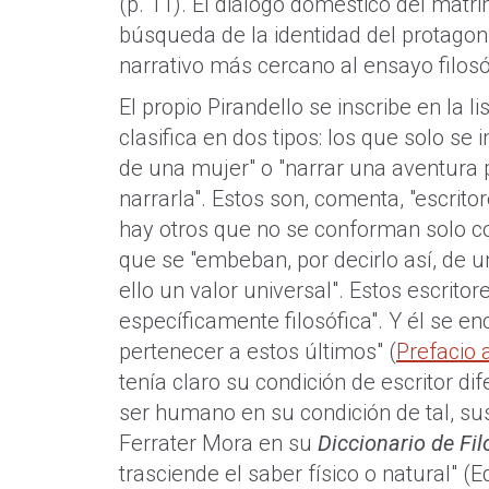
(p. 11). El diálogo doméstico del matri
búsqueda de la identidad del protagoni
narrativo más cercano al ensayo filosóf
El propio Pirandello se inscribe en la li
clasifica en dos tipos: los que solo se
de una mujer" o "narrar una aventura p
narrarla". Estos son, comenta, "escrito
hay otros que no se conforman solo con
que se "embeban, por decirlo así, de un
ello un valor universal". Estos escritor
específicamente filosófica". Y él se en
pertenecer a estos últimos" (
Prefacio 
tenía claro su condición de escritor d
ser humano en su condición de tal, sus 
Ferrater Mora en su
Diccionario de Fil
trasciende el saber físico o natural" (Ed