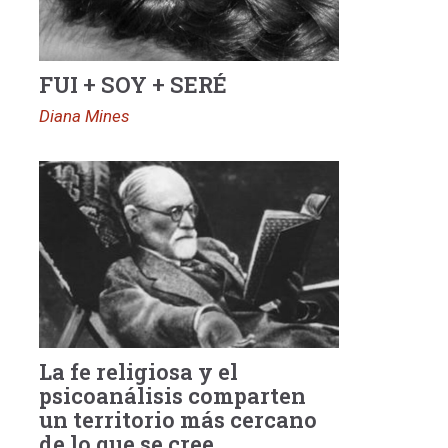
FUI + SOY + SERÉ
Diana Mines
La fe religiosa y el
psicoanálisis comparten
un territorio más cercano
de lo que se cree