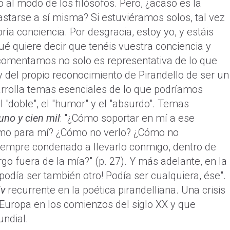
l modo de los filósofos. Pero, ¿acaso es la
starse a sí misma? Si estuviéramos solos, tal vez
ía conciencia. Por desgracia, estoy yo, y estáis
qué quiere decir que tenéis vuestra conciencia y
 comentamos no solo es representativa de lo que
y del propio reconocimiento de Pirandello de ser un
sarrolla temas esenciales de lo que podríamos
l "doble", el "humor" y el "absurdo". Temas
uno y cien mil
: "¿Cómo soportar en mí a ese
smo para mí? ¿Cómo no verlo? ¿Cómo no
empre condenado a llevarlo conmigo, dentro de
go fuera de la mía?" (p. 27). Y más adelante, en la
podía ser también otro! Podía ser cualquiera, ése".
iv
recurrente en la poética pirandelliana. Una crisis
 Europa en los comienzos del siglo XX y que
ndial.