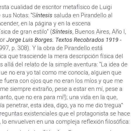
ta cualidad de escritor metafísico de Luigi
 sus Notas: "S
íntesis
saluda en Pirandello al
ncender, en la página y en la escena
ica de gran estilo" (
Síntesis
, Buenos Aires, Año I,
por
Jorge Luis Borges. Textos Recobrados 1919 -
97, p. 308). Y la obra de Pirandello está
ca que trasciende la mera descripción física del
 allá del relato de la simple aventura: "La idea de
que no era yo tal como me conocía, alguien que
e fuera con ojos que no eran los míos y que me
me siempre extraño, pese a estar en mí, pese a
 tanto, que no era para mí!); una vida en la que,
ía penetrar, esta idea, digo, ya no me dio tregua"
 preguntas existenciales que el protagonista se hace
, lo envuelven en una compleja reflexión filosófica: