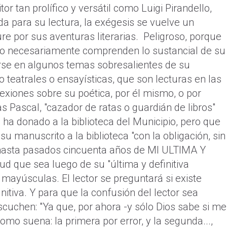
or tan prolífico y versátil como Luigi Pirandello,
a para su lectura, la exégesis se vuelve un
re por sus aventuras literarias. Peligroso, porque
no necesariamente comprenden lo sustancial de su
arse en algunos temas sobresalientes de su
mo teatrales o ensayísticas, que son lecturas en las
lexiones sobre su poética, por él mismo, o por
 Pascal, "cazador de ratas o guardián de libros"
a donado a la biblioteca del Municipio, pero que
u manuscrito a la biblioteca "con la obligación, sin
 hasta pasados cincuenta años de MI ULTIMA Y
ud que sea luego de su "última y definitiva
mayúsculas. El lector se preguntará si existe
nitiva. Y para que la confusión del lector sea
escuchen: "Ya que, por ahora -y sólo Dios sabe si me
omo suena: la primera por error, y la segunda...,