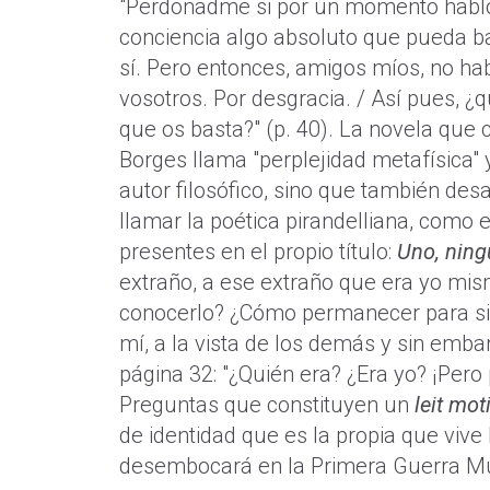
"Perdonadme si por un momento hablo a
conciencia algo absoluto que pueda ba
sí. Pero entonces, amigos míos, no habr
vosotros. Por desgracia. / Así pues, ¿
que os basta?" (p. 40). La novela que
Borges llama "perplejidad metafísica" 
autor filosófico, sino que también de
llamar la poética pirandelliana, como e
presentes en el propio título:
Uno, ning
extraño, a ese extraño que era yo mi
conocerlo? ¿Cómo permanecer para si
mí, a la vista de los demás y sin embar
página 32: "¿Quién era? ¿Era yo? ¡Pero 
Preguntas que constituyen un
leit mot
de identidad que es la propia que vive
desembocará en la Primera Guerra Mu