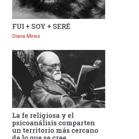
FUI + SOY + SERÉ
Diana Mines
La fe religiosa y el
psicoanálisis comparten
un territorio más cercano
de lo que se cree