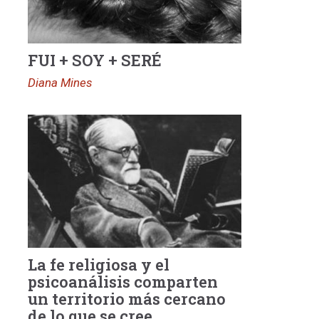
FUI + SOY + SERÉ
Diana Mines
La fe religiosa y el
psicoanálisis comparten
un territorio más cercano
de lo que se cree